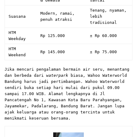
& dewasa
santai
Tenang, nyaman,
Modern, ramai,
Suasana
lebih
penuh atraksi
tradisional
HTM
Rp 125.000
± Rp 60.000
Weekday
HTM
Rp 145.000
± Rp 75.000
Weekend
Jika mencari pengalaman bermain air seru, menantang
dan berbeda dari
waterpark
biasa, Wahoo Waterworld
Bandung harus jadi pertimbangan. Wahoo Waterworld
sendiri buka setiap hari mulai dari pukul 09.00
sampai 17.00 WIB. Alamat lengkapnya di Jl
Pancatengah No 1, Kawasan Kota Baru Parahyangan,
Jayamekar, Padalarang, Bandung Barat. Jangan lupa
ajak keluarga atau orang-orang tercinta untuk
menikmati keseruan bersama.