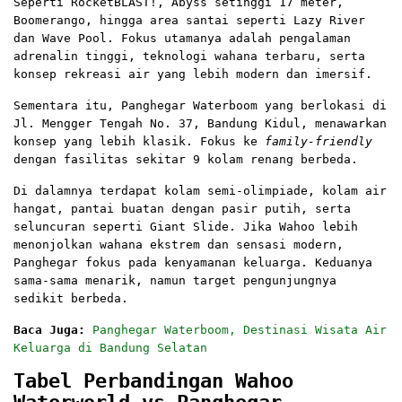
Seperti RocketBLAST!, Abyss setinggi 17 meter,
Boomerango, hingga area santai seperti Lazy River
dan Wave Pool. Fokus utamanya adalah pengalaman
adrenalin tinggi, teknologi wahana terbaru, serta
konsep rekreasi air yang lebih modern dan imersif.
Sementara itu, Panghegar Waterboom yang berlokasi di
Jl. Mengger Tengah No. 37, Bandung Kidul, menawarkan
konsep yang lebih klasik. Fokus ke
family-friendly
dengan fasilitas sekitar 9 kolam renang berbeda.
Di dalamnya terdapat kolam semi-olimpiade, kolam air
hangat, pantai buatan dengan pasir putih, serta
seluncuran seperti Giant Slide. Jika Wahoo lebih
menonjolkan wahana ekstrem dan sensasi modern,
Panghegar fokus pada kenyamanan keluarga. Keduanya
sama-sama menarik, namun target pengunjungnya
sedikit berbeda.
Baca Juga:
Panghegar Waterboom, Destinasi Wisata Air
Keluarga di Bandung Selatan
Tabel Perbandingan Wahoo