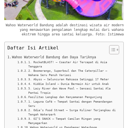
Wahoo Waterworld Bandung adalah destinasi wisata air modern
yang menawarkan pengalaman lengkap mulai dari wahana
ekstrem hingga area santai keluarga. Foto: Istimewa
Daftar Isi Artikel
Wahoo Waterworld Bandung dan Daya Tariknya
1. RocketBLAST! – Coaster Air Tercepat di Asia
Tenggara
2. Boomerango, Superbowl dan The Caterpillar –
Wahana Seru Penuh Variasi
3. Abyss – Seluncuran Raksasa Setinggi 17 Meter
4. Kiddie Island – Dunia Bermain Air untuk Anak
5. Lazy River dan Wave Pool – Sensasi Santai Ala
Pantai Tropis
Fasilitas Lengkap dan Kenyamanan Pengunjung
1. Laguna Café – Tempat Santai dengan Pemandangan
Seru
2. Odie’s Food Street – Surga Kuliner Terjangkau di
Tengah Waterpark
3. OZ’S SNACK – Tempat Camilan Ringan yang
Menyegarkan
Wahoo Waterworld vs Panghegar Waterboom