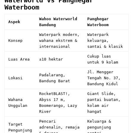
Waterworld vs Panghegar
Waterboom
Wahoo Waterworld
Panghegar
Aspek
Bandung
Waterboom
Waterpark modern,
Waterpark
Konsep
wahana ekstrem &
keluarga,
internasional
santai & klasik
Cukup luas
Luas Area
±10 hektar
untuk 9 kolam
Jl. Mengger
Padalarang,
Lokasi
Tengah No. 37,
Bandung Barat
Bandung Kidul
RocketBLAST!,
Giant Slide,
Wahana
Abyss 17 m,
pantai buatan,
Unggulan
Boomerango, Lazy
kolam air
River
hangat
Pencari
Keluarga &
Target
adrenalin, remaja
pengunjung
Pengunjung